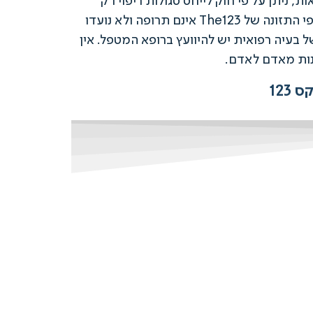
, ניתן על פי חוק לייחס סגולות ריפוי רק
לתרופות, וזאת בהתאם לתנאי הרישום שנקבעו ולאחר הוכחת יעילות, בטיחות ואיכות. למען הסר ספק, תוספי התזונה של The123 אינם תרופה ולא נועדו
בעיה רפואית יש להיוועץ ברופא המטפל. אין
נות מאדם לאדם.