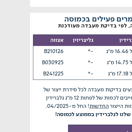
מרים פעילים בכמוסה
, לפי בדיקת מעבדה מעודכנת
רידין
גליצריזין
אצווה
 מ"ג
-*
B210126
 מ"ג
-*
B030925
 מ"ג
-*
B241225
בחברת The123, מבצעים בדיקות מעבדה לכל סידרת ייצור של
פורמולת ליקוריץ פלוס ומתחייבים לכמות של לפחות 12 מ"ג גלברידין
ות הייצור
החדשות
! החל מ-04/2025.
 שלנו לגלברידין בממוצע לכמוסה!