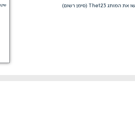
מותג The123 (סימן רשום)
שקרא