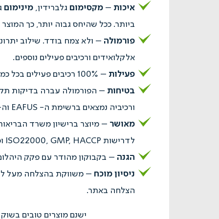
איכות
–
מקסימום
גלברידין,
מינימום
גל
ביותר. ככל שהיחס גבוה יותר, כך המוצר א
פורמולה
– ולא צמח בודד. שילוב יתרונו
אלקלואידים ורכיבים פעילים נוספים.
פעילות
– 100% רכיבים פעילים בכל כמוסה – ללא חומרי מילוי חסרי פעילות פארמאקולוגית.
בטיחות
– הפורמולה עברה בדיקות תקינו
ורכיביה נמצאים ברשימת ה- EAFUS וה- Gras של ה- FDA.
מאושר
– מיוצר ברישיון משרד הבריאו
לדרישות ISO22000, GMP, HACCP וכשרות בד"צ חתם סופר.
הגנה
– בקבוקון מהודר עם פקק היהלום 
ניסיון מוכח
– משווקת בהצלחה מעל לעשו
הצלחה באתר.
ישנם מוצרים טובים בשוק