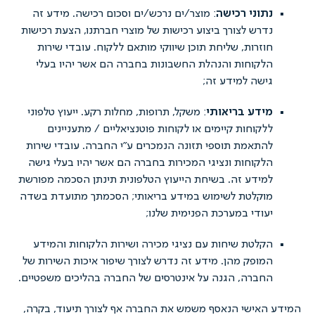
תוני רכישה
: מוצר/ים נרכש/ים וסכום רכישה. מידע זה
דרש לצורך ביצוע רכישות של מוצרי חברתנו, הצעת רכישות
וזרות, שליחת תוכן שיווקי מותאם ללקוח. עובדי שירות
לקוחות והנהלת החשבונות בחברה הם אשר יהיו בעלי
ישה למידע זה;
ידע בריאותי
: משקל, תרופות, מחלות רקע. ייעוץ טלפוני
לקוחות קיימים או לקוחות פוטנציאליים / מתעניינים
התאמת תוספי תזונה הנמכרים ע"י החברה. עובדי שירות
לקוחות ונציגי המכירות בחברה הם אשר יהיו בעלי גישה
מידע זה. בשיחת הייעוץ הטלפונית תינתן הסכמה מפורשת
וקלטת לשימוש במידע בריאותי; הסכמתך מתועדת בשדה
עודי במערכת הפנימית שלנו;
קלטת שיחות עם נציגי מכירה ושירות הלקוחות והמידע
מופק מהן. מידע זה נדרש לצורך שיפור איכות השירות של
חברה, הגנה על אינטרסים של החברה בהליכים משפטיים.
אישי הנאסף משמש את החברה אף לצורך תיעוד, בקרה,