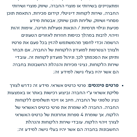
מתעניינים בשירותי או מוצרי החברה, שיווק מוצרי ושירותי
חברה, שירות לקוחות דיגיטלי, קידום מכירות, התאמת תוכן
סחרי ושיווק, שליחת תוכן שיווקי, אבטחת מידע
ניעת וגילוי תרמיות / הונאות ופעילות חריגה, אימות זהות
זיהוי, לרבות במהלך כניסות חוזרות לאזורים הטעונים
רשמה וכדי לחסוך מהמשתמש להזין בכל פעם את פרטיו
לצורך הצטרפות למועדון הלקוחות של החברה, אם תבחר
תיתן את הסכמתך לכך, וניהול מועדון לקוחות זה. עובדי
ירות הלקוחות, נציגי מכירות והנהלת החשבונות בחברה
ם אשר יהיו בעלי גישה למידע זה;
רטים פיננסים
: פרטי כרטיס אשראי. מידע זה נדרש לצורך
ליקת אשראי ע"י החברה וביצוע רכישות באתר או באמצעות
ציג טלפוני של החברה, חיוב או זיכוי תשלומים ללקוחות
חברה. החברה לא שומרת את פרטי כרטיס האשראי של
הלקוח, אך שומרת 4 ספרות אחרונות של כרטיס האשראי
צורך זיהוי הלקוח. עובדי שירות הלקוחות והנהלת
חשבונות בחברה הם אשר יהיו בעלי גישה למידע זה;