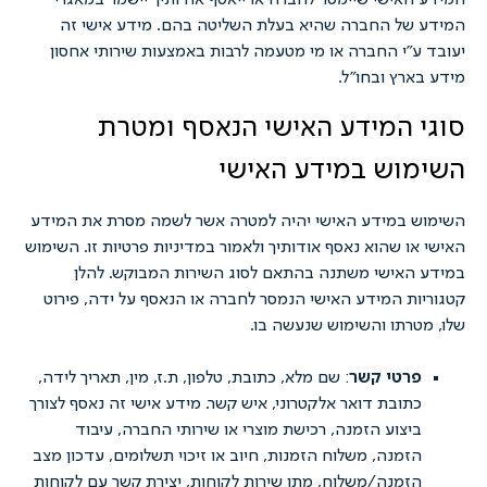
אישי שיימסר לחברה או ייאסף אודותיך יישמר במאגרי
של החברה שהיא בעלת השליטה בהם. מידע אישי זה
"י החברה או מי מטעמה לרבות באמצעות שירותי אחסון
רץ ובחו"ל.
 המידע האישי הנאסף ומטרת
וש במידע האישי
 במידע האישי יהיה למטרה אשר לשמה מסרת את המידע
ו שהוא נאסף אודותיך ולאמור במדיניות פרטיות זו. השימוש
האישי משתנה בהתאם לסוג השירות המבוקש. להלן
ת המידע האישי הנמסר לחברה או הנאסף על ידה, פירוט
רתו והשימוש שנעשה בו.
רטי קשר
: שם מלא, כתובת, טלפון, ת.ז, מין, תאריך לידה,
תובת דואר אלקטרוני, איש קשר. מידע אישי זה נאסף לצורך
יצוע הזמנה, רכישת מוצרי או שירותי החברה, עיבוד
זמנה, משלוח הזמנות, חיוב או זיכוי תשלומים, עדכון מצב
זמנה/משלוח, מתן שירות לקוחות, יצירת קשר עם לקוחות