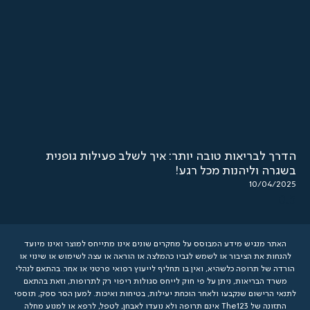
בריאות טובה יותר: איך לשלב פעילות גופנית
וליהנות מכל רגע!
10/
נגיש מידע המבוסס על מחקרים שונים אינו מתייחס למוצר ואינו מיועד
את הציבור או לשמש לגביו כהמלצה או הוראה או עצה לשימוש או שינוי או
 תרופה כלשהיא, ואין בו תחליף לייעוץ רפואי פרטני או אחר. בהתאם לנהלי
בריאות, ניתן על פי חוק לייחס סגולות ריפוי רק לתרופות, וזאת בהתאם
שום שנקבעו ולאחר הוכחת יעילות, בטיחות ואיכות. למען הסר ספק, תוספי
התזונה של The123 אינם תרופה ולא נועדו לאבחן, לטפל, לרפא או למנוע מחלה