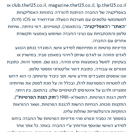
club.the123.co.il, magazine.the123.co.il, lp.the123.co.il או
יה של החברה הניתנת להורדה בחנויות האפליקציות
למשתמשי טלפונים עם מערכות הפעלה אנדרואיד או iOS (להלן:
" ו"
האפליקציה
", בהתאמה), קמפיינים, דפי נחיתה, שיחות
התכתבויות עם נציגי החברה ושימוש באמצעי תקשורת
עם החברה.
 פרטיות זו מתייחסת למידע אישי, המוגדר כנתון הנוגע
והה או לאדם שניתן לזיהוי במאמץ סביר, במישרין או
 למשל באמצעות פרט מזהה, כגון שם, מספר זהות, כתובת
או עבודה, כתובת דואר אלקטרוני ומספר טלפון.
פים ומעבדים מידע אישי, תוך כיבוד פרטיותך, כי הוא דרוש
רות המפורטות להלן, ובכלל זה על מנת לספק את שירותינו
 ולהגן על אינטרסים לגיטימיים שלנו, בהתאם, בין היתר,
ת הפרטיות, התשמ"א-1981 ("
חוק הגנת הפרטיות"
),
מכוחו, הנחיות הרשות להגנת הפרטיות, ושאר ההוראות
 והרגולטוריות שחלות עלינו.
ה נסביר ונפרט מהי מדיניות הפרטיות של החברה ביחס
אישי שנאסף אודותיך ע"י החברה באתר, כל אתר אחר