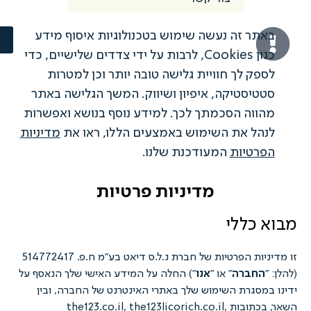
תר זה נעשה שימוש בטכנולוגיות איסוף מידע
הבנתי
כגון Cookies, לרבות על ידי צדדים שלישיים, כדי
פק לך חוויית גלישה טובה יותר וכן למטרות
טיסטיקה, איפיון ושיווק. המשך הגלישה באתר
ווה הסכמתך לכך. למידע נוסף בנושא ואפשרות
הל את השימוש באמצעים הללו, ראו את
מדיניות
רטיות
המעודכנת שלנו.
מדיניות פרטיות
 כללי
זו מדיניות הפרטיות של חברת נ.ל.ס דיאט בע"מ ח.פ. 514772417
החברה
" או "
אנו
") החלה על המידע האישי שלך הנאסף על
מסגרת השימוש שלך באתרי האינטרנט של החברה, ובין
השאר, בכתובות the123.co.il, the123licorich.co.il,