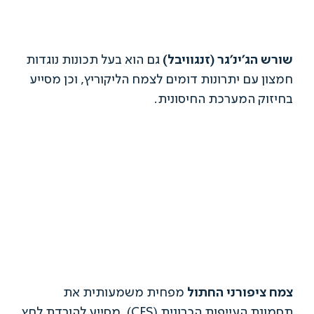
הג'ינ'גר (זנגוויבל)
גם הוא בעל תכונות נוגדות
 עם יתרונות דומים לצמח הליקוריץ, וכן מסייע
ק המערכת החיסונית.
ציפורני החתול
מפחית משמעותית את
תסמונת העייפות הכרונית (CFS), מסייע להורדת לחץ