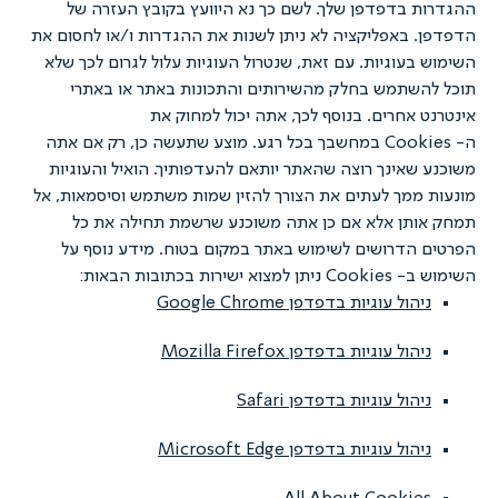
 בדפדפן שלך. לשם כך נא היוועץ בקובץ העזרה של
 באפליקציה לא ניתן לשנות את ההגדרות ו/או לחסום את
בעוגיות. עם זאת, שנטרול העוגיות עלול לגרום לכך שלא
שתמש בחלק מהשירותים והתכונות באתר או באתרי
 אחרים. בנוסף לכך, אתה יכול למחוק את
ה- Cookies במחשבך בכל רגע. מוצע שתעשה כן, רק אם אתה
שאינך רוצה שהאתר יותאם להעדפותיך. הואיל והעוגיות
ממך לעתים את הצורך להזין שמות משתמש וסיסמאות, אל
ותן אלא אם כן אתה משוכנע שרשמת תחילה את כל
הדרושים לשימוש באתר במקום בטוח. מידע נוסף על
שירות בכתובות הבאות:
הול עוגיות בדפדפן Google Chrome
הול עוגיות בדפדפן Mozilla Firefox
יהול עוגיות בדפדפן Safari
הול עוגיות בדפדפן Microsoft Edge