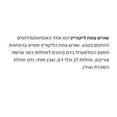
 צמח ליקוריץ
הוא אחד האנטיאוקסידנטים
ים בטבע. שורש צמח הליקוריץ מסייע בהפחתת
 הכולסטרול בדם (הגורם למחלות כמו: טרשת
ם, מחלות לב וכלי דם, שבץ מוחי, נזקי מחלת
ת ועוד).