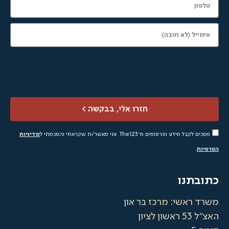
חזרו אלי, בבקשה >
דע ופרסומים מ־The123. אני מאשר/ת שקראתי והסכמתי ל
מדיניות
תנו
ראשי:
מרכז בר און
ון