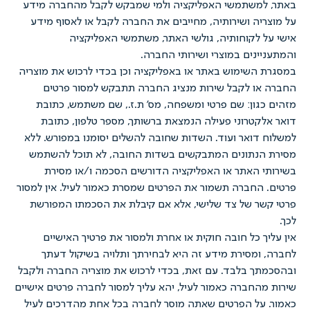
למשתמשי האפליקציה ולמי שמבקש לקבל מהחברה מידע
יה ושירותיה, מחייבים את החברה לקבל או לאסוף מידע
 לקוחותיה, גולשי האתר, משתמשי האפליקציה
ינים במוצרי ושירותי החברה.
השימוש באתר או באפליקציה וכן בכדי לרכוש את מוצריה
ו לקבל שירות מנציג החברה תתבקש למסור פרטים
גון: שם פרטי ומשפחה, מס' ת.ז., שם משתמש, כתובת
קטרוני פעילה הנמצאת ברשותך, מספר טלפון, כתובת
דואר ועוד. השדות שחובה להשלים יסומנו במפורש. ללא
הנתונים המתבקשים בשדות החובה, לא תוכל להשתמש
 האתר או האפליקציה הדורשים הסכמה ו/או מסירת
החברה תשמור את הפרטים שמסרת כאמור לעיל. אין למסור
ר של צד שלישי, אלא אם קיבלת את הסכמתו המפורשת
ך כל חובה חוקית או אחרת ולמסור את פרטיך האישיים
ומסירת מידע זה היא לבחירתך ותלויה בשיקול דעתך
ך בלבד. עם זאת, בכדי לרכוש את מוצריה החברה ולקבל
החברה כאמור לעיל, יהא עליך למסור לחברה פרטים אישיים
על הפרטים שאתה מוסר לחברה בכל אחת מהדרכים לעיל