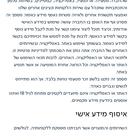
מפעילה או תפעיל, באפליקציה, קמפיינים, בשיחות טלפון
יות שתנהל עם שירות הלקוחות ונציגים אחרים שלנו
תקשורת אחרים ולאיזה מטרות נאסף מידע כאמור. מסמך זה
 את האופן בו החברה עושה שימוש במידע האישי
, וכיצד תוכל ליצור עימנו קשר על מנת לקבל מידע נוסף
ידע הנאסף, לרבות על מנת לממש את זכויותיכם בקשר
אמור. בעשותך שימוש באתר, באפליקציה ובשירותים
של החברה אתה נותן את הסכמתך למדיניות פרטיות זו,
האתר או האפליקציה, האחרים, לרבות תנאי השימוש של
 האפליקציה וכל הוראה אחרת המופיעה או אשר תופיע
 נוקט בלשון זכר מטעמי נוחות בלבד, אך הוא מתייחס
גברים כאחד.
האתר או האפליקציה אינם מיועדים לקטינים מתחת לגיל 18 ואיננו
ביודעין מידע מקטינים.
ף מידע אישי
ם והמוצרים אשר חברתנו מספקת ללקוחותיה, לגולשים