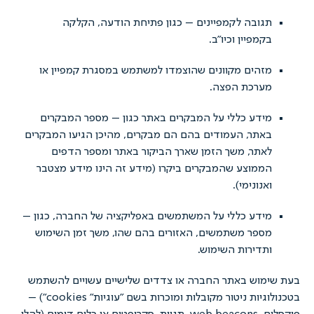
גובה לקמפיינים – כגון פתיחת הודעה, הקלקה
קמפיין וכיו״ב.
זהים מקוונים שהוצמדו למשתמש במסגרת קמפיין או
ערכת הפצה.
ידע כללי על המבקרים באתר כגון – מספר המבקרים
אתר, העמודים בהם הם מבקרים, מהיכן הגיעו המבקרים
אתר, משך הזמן שארך הביקור באתר ומספר הדפים
ממוצע שהמבקרים ביקרו (מידע זה הינו מידע מצטבר
אנונימי).
ידע כללי על המשתמשים באפליקציה של החברה, כגון –
ספר משתמשים, האזורים בהם שהו, משך זמן השימוש
תדירות השימוש.
מוש באתר החברה או צדדים שלישיים עשויים להשתמש
בטכנולוגיות ניטור מקובלות ומוכרות בשם "עוגיות" cookies") –